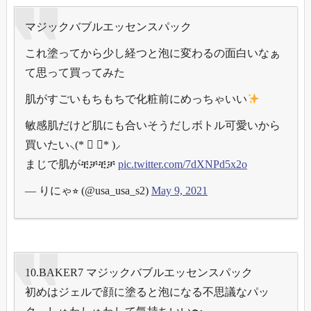
マジックバブルエッセンスパック
これ塗ってから少し経つと泡に変わるの面白いなぁ
て思って買ってみた
肌がすごいもちもちで化粧前にめっちゃいい
敏感肌だけど肌にも合いそうだしボトル可愛いから
買いたい⸜(* ॑ ॑* )⸝
まじで肌がቺቻቺቻ
pic.twitter.com/7dXNPd5x2o
— りにゃ⭐︎ (@usa_usa_s2)
May 9, 2021
10.BAKER7 マジックバブルエッセンスパック
初めはジェルで顔に塗ると泡になる不思議なパッ