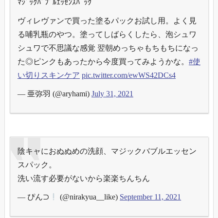
ﾏｼﾞｯｸﾊﾞﾌﾞﾙｴｯｾﾝｽﾊﾟｯｸ
ヴィレヴァンで買った塗るパックお試し用。よく見
る哺乳瓶のやつ。塗ってしばらくしたら、泡シュワ
シュワで不思議な感覚 翌朝めっちゃもちもちになっ
た◎ピンクもあったから今度買ってみようかな。
#使
い切りスキンケア
pic.twitter.com/ewWS42DCs4
— 亜弥羽 (@aryhami)
July 31, 2021
陰キャにおぬぬめの洗顔、マジックバブルエッセン
スパック。
洗い流す必要がないから楽楽ちんちん
— ぴん⊃
(@nirakyua__like)
September 11, 2021