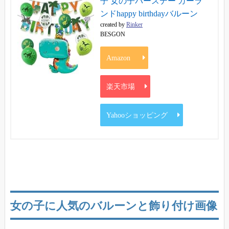
子 女の子バースデー ガーラ
ンドhappy birthdayバルーン
created by
Rinker
BESGON
Amazon
楽天市場
Yahooショッピング
女の子に人気のバルーンと飾り付け画像