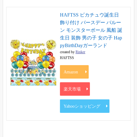
HAFTSS ピカチュウ誕生日
飾り付け バースデー バルー
ン モンスターボール 風船 誕
生日 装飾 男の子 女の子 Hap
pyBirthDayガーランド
created by
Rinker
HAFTSS
Amazon
楽天市場
Yahooショッピング