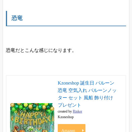
恐竜
恐竜だとこんな感じになります。
Kzoneshop 誕生日 バルーン
恐竜 空気入れ バルーンノッ
ター セット 風船 飾り付け
プレゼント
created by
Rinker
Kzoneshop
Amazon