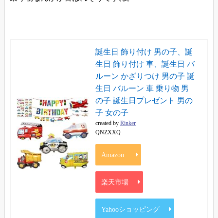
誕生日 飾り付け 男の子、誕
生日 飾り付け 車、誕生日 バ
ルーン かざりつけ 男の子 誕
生日 バルーン 車 乗り物 男
の子 誕生日プレゼント 男の
子 女の子
created by
Rinker
QNZXXQ
Amazon
楽天市場
Yahooショッピング