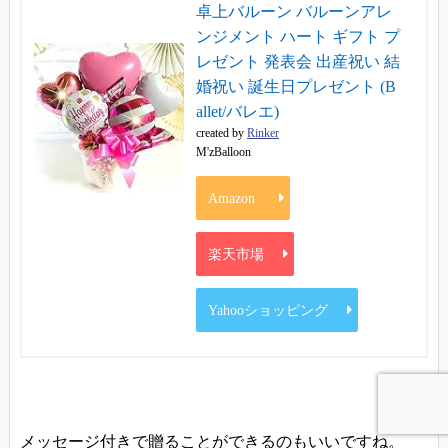
卓上バルーン バルーンアレ
ンジメント ハート ギフト プ
レゼント 発表会 出産祝い 結
婚祝い 誕生日プレゼント (B
allet/バレエ)
created by
Rinker
M'zBalloon
Amazon
楽天市場
Yahooショッピング
メッセージ付きで贈ることができるのもいいですね。