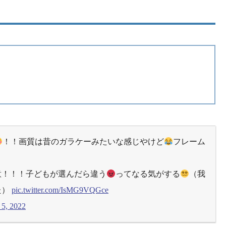
！！画質は昔のガラケーみたいな感じやけど
フレーム
意！！！子どもが選んだら違う
ってなる気がする
（我
た）
pic.twitter.com/IsMG9VQGce
 5, 2022