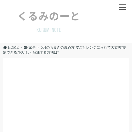
HOME
»
家事
»
551のちまきの温め方 皮ごとレンジに入れて大丈夫?冷
凍できる?おいしく解凍する方法は?